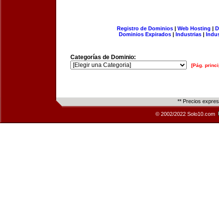
Registro de Dominios
|
Web Hosting
|
D
Dominios Expirados
|
Industrias
|
Indu
Categorías de Dominio:
[Pág. princi
** Precios expre
© 2002/2022 Solo10.com