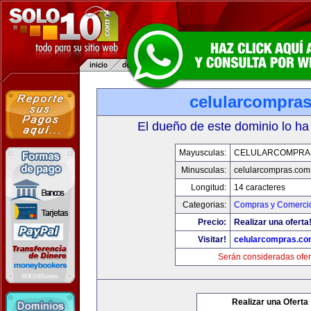
celularcompra
El dueño de este dominio lo ha
Mayusculas:
CELULARCOMPRA
Minusculas:
celularcompras.com
Longitud:
14 caracteres
Categorias:
Compras y Comercio
Precio:
Realizar una oferta
Visitar!
celularcompras.co
Serán consideradas ofer
Realizar una Oferta