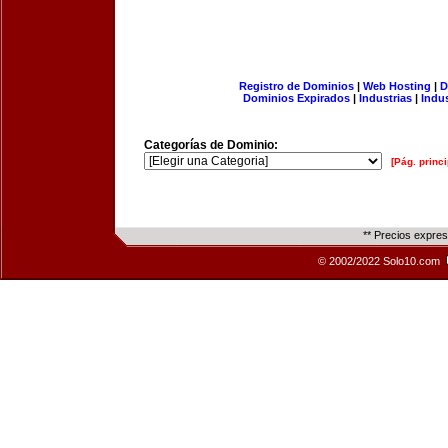
Registro de Dominios
|
Web Hosting
|
D
Dominios Expirados
|
Industrias
|
Indu
Categorías de Dominio:
[Pág. princi
** Precios expre
© 2002/2022 Solo10.com