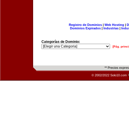
Registro de Dominios
|
Web Hosting
|
D
Dominios Expirados
|
Industrias
|
Indu
Categorías de Dominio:
[Pág. princi
** Precios expre
© 2002/2022 Solo10.com