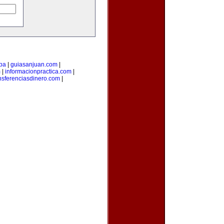
pa
|
guiasanjuan.com
|
m
|
informacionpractica.com
|
nsferenciasdinero.com
|