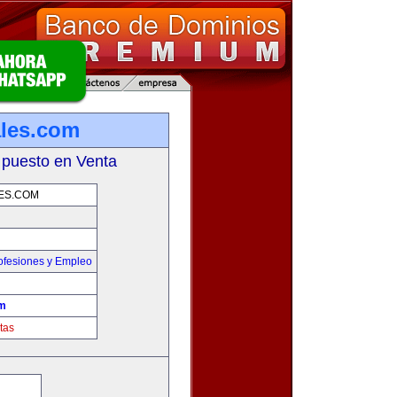
ales.com
 puesto en Venta
ES.COM
ofesiones y Empleo
om
tas