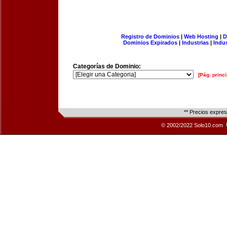
Registro de Dominios
|
Web Hosting
|
D
Dominios Expirados
|
Industrias
|
Indu
Categorías de Dominio:
[Pág. princi
** Precios expre
© 2002/2022 Solo10.com