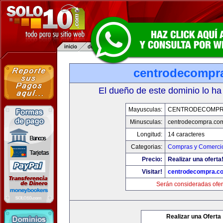
centrodecompr
El dueño de este dominio lo ha
Mayusculas:
CENTRODECOMPR
Minusculas:
centrodecompra.co
Longitud:
14 caracteres
Categorias:
Compras y Comercio
Precio:
Realizar una oferta
Visitar!
centrodecompra.c
Serán consideradas ofer
Realizar una Oferta