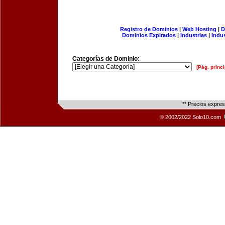
Registro de Dominios
|
Web Hosting
|
D
Dominios Expirados
|
Industrias
|
Indu
Categorías de Dominio:
[Pág. princi
** Precios expre
© 2002/2022 Solo10.com