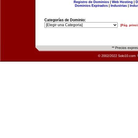
Registro de Dominios
|
Web Hosting
|
D
Dominios Expirados
|
Industrias
|
Indu
Categorías de Dominio:
[Pág. princi
** Precios expre
© 2002/2022 Solo10.com