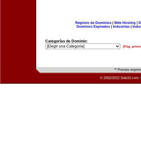
Registro de Dominios
|
Web Hosting
|
D
Dominios Expirados
|
Industrias
|
Indu
Categorías de Dominio:
[Pág. princi
** Precios expre
© 2002/2022 Solo10.com