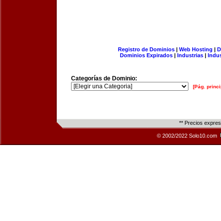
Registro de Dominios
|
Web Hosting
|
D
Dominios Expirados
|
Industrias
|
Indu
Categorías de Dominio:
[Pág. princi
** Precios expre
© 2002/2022 Solo10.com