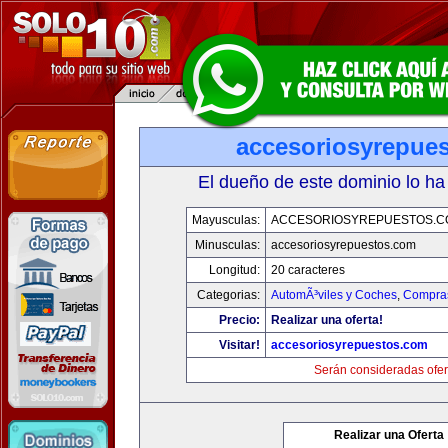
accesoriosyrepue
El dueño de este dominio lo ha
Mayusculas:
ACCESORIOSYREPUESTOS.C
Minusculas:
accesoriosyrepuestos.com
Longitud:
20 caracteres
Categorias:
AutomÃ³viles y Coches
,
Compras
Precio:
Realizar una oferta!
Visitar!
accesoriosyrepuestos.com
Serán consideradas ofer
Realizar una Oferta