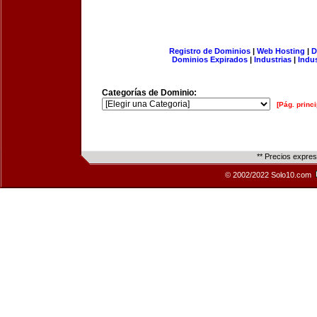
Registro de Dominios
|
Web Hosting
|
D
Dominios Expirados
|
Industrias
|
Indu
Categorías de Dominio:
[Pág. princi
** Precios expre
© 2002/2022 Solo10.com