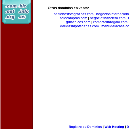
Otros dominios en venta:
sesionesfotograficas.com
|
negociosinternacion
solocompras.com
|
negociofinanciero.com
|
guiachicos.com
|
comprarunregalo.com
deudashipotecarias.com
|
menudelacasa.c
Registro de Dominios
|
Web Hosting
|
D