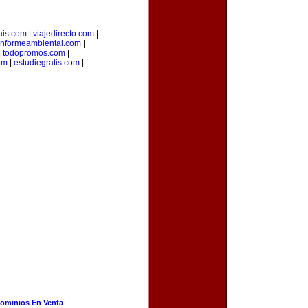
ais.com
|
viajedirecto.com
|
informeambiental.com
|
|
todopromos.com
|
om
|
estudiegratis.com
|
ominios En Venta