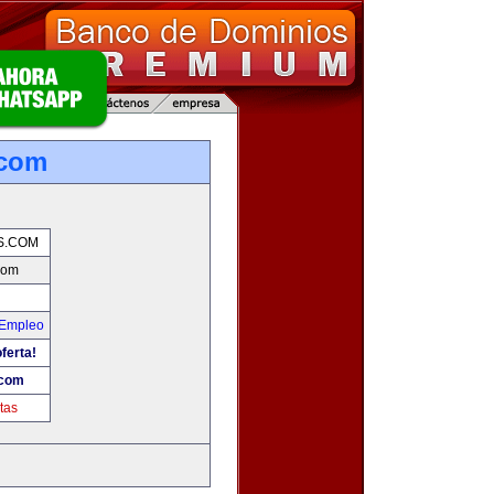
.com
S.COM
com
 Empleo
ferta!
.com
tas