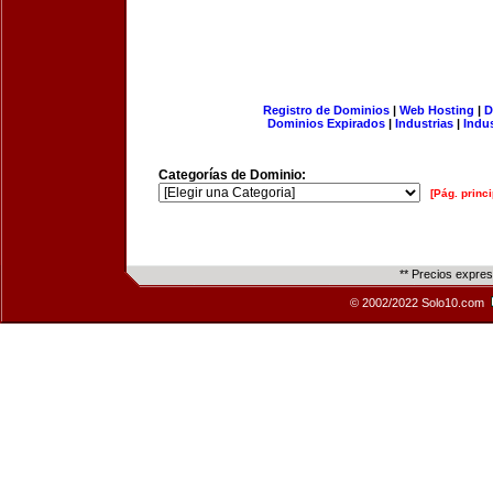
Registro de Dominios
|
Web Hosting
|
D
Dominios Expirados
|
Industrias
|
Indu
Categorías de Dominio:
[Pág. princi
** Precios expre
© 2002/2022 Solo10.com