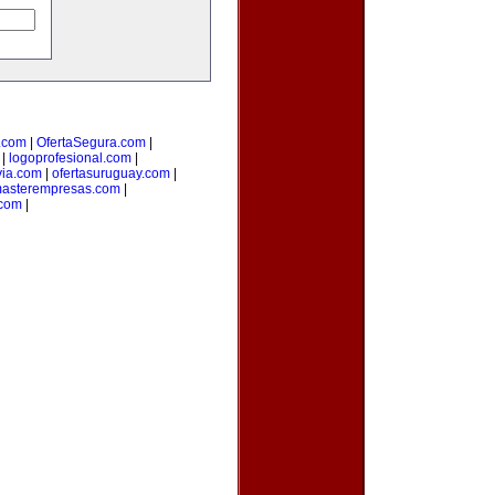
.com
|
OfertaSegura.com
|
|
logoprofesional.com
|
via.com
|
ofertasuruguay.com
|
asterempresas.com
|
com
|