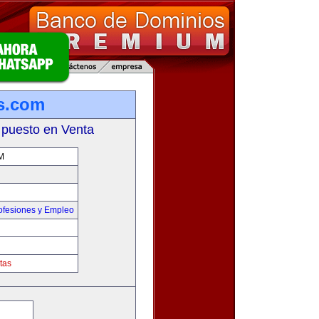
s.com
 puesto en Venta
M
ofesiones y Empleo
tas