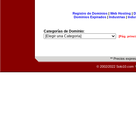
Registro de Dominios
|
Web Hosting
|
D
Dominios Expirados
|
Industrias
|
Indu
Categorías de Dominio:
[Pág. princi
** Precios expre
© 2002/2022 Solo10.com