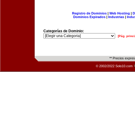
Registro de Dominios
|
Web Hosting
|
D
Dominios Expirados
|
Industrias
|
Indu
Categorías de Dominio:
[Pág. princi
** Precios expre
© 2002/2022 Solo10.com