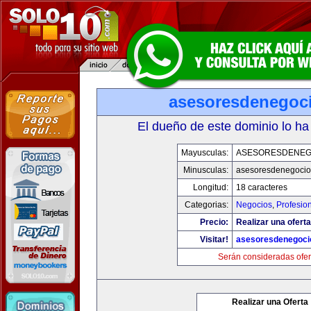
asesoresdenegoc
El dueño de este dominio lo ha
Mayusculas:
ASESORESDENEG
Minusculas:
asesoresdenegocio
Longitud:
18 caracteres
Categorias:
Negocios
,
Profesio
Precio:
Realizar una oferta
Visitar!
asesoresdenegoci
Serán consideradas ofer
Realizar una Oferta