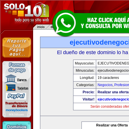
ejecutivodenegoc
El dueño de este dominio lo ha
Mayusculas:
EJECUTIVODENEG
Minusculas:
ejecutivodenegocio
Longitud:
19 caracteres
Categorias:
Negocios
,
Profesio
Precio:
Realizar una oferta
Visitar!
ejecutivodenegoci
Serán consideradas ofer
Realizar una Oferta