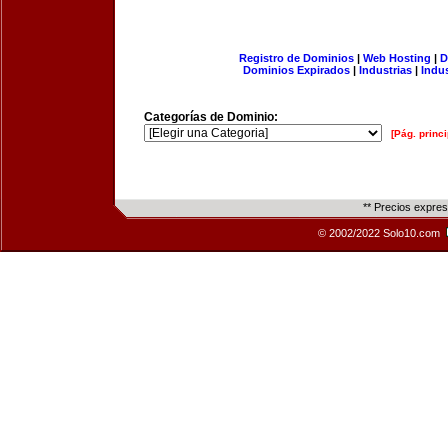
Registro de Dominios
|
Web Hosting
|
D
Dominios Expirados
|
Industrias
|
Indu
Categorías de Dominio:
[Pág. princi
** Precios expre
© 2002/2022 Solo10.com