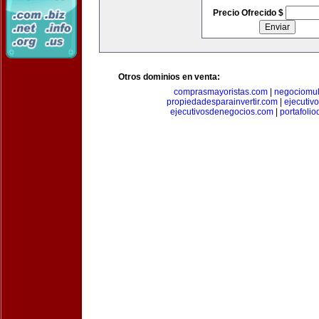
Precio Ofrecido $
Otros dominios en venta:
comprasmayoristas.com
|
negociomul
propiedadesparainvertir.com
|
ejecutiv
ejecutivosdenegocios.com
|
portafoli