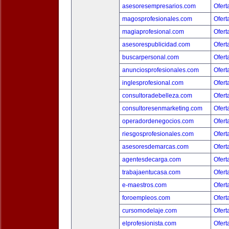
asesoresempresarios.com
Ofert
magosprofesionales.com
Ofert
magiaprofesional.com
Ofert
asesorespublicidad.com
Ofert
buscarpersonal.com
Ofert
anunciosprofesionales.com
Ofert
inglesprofesional.com
Ofert
consultoradebelleza.com
Ofert
consultoresenmarketing.com
Ofert
operadordenegocios.com
Ofert
riesgosprofesionales.com
Ofert
asesoresdemarcas.com
Ofert
agentesdecarga.com
Ofert
trabajaentucasa.com
Ofert
e-maestros.com
Ofert
foroempleos.com
Ofert
cursomodelaje.com
Ofert
elprofesionista.com
Ofert