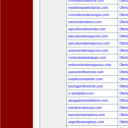
consultoriolaboral.com
Ofert
modelospublicitarias.com
Ofert
consultoresderiesgos.com
Ofert
ediciondevideos.com
Ofert
ejecutivosdeventas.com
Ofert
ejecutivodenegocios.com
Ofert
ejecutivosdenegocios.com
Ofert
asesoresdenegocios.com
Ofert
centrodeteletrabajo.com
Ofert
entrenadordenegocios.com
Ofert
asesorenfinanzas.com
Ofert
empleosmedellin.com
Ofert
tuningprofesional.com
Ofert
e-vendedor.com
Ofert
abogadoinmobiliario.com
Ofert
masterempresas.com
Ofert
barcelonaempleos.com
Ofert
argentinaempleos.com
Ofert