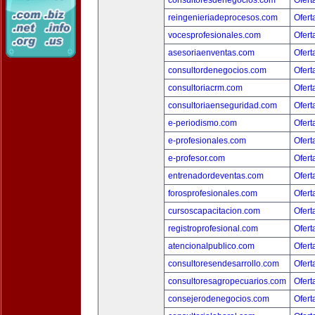
consultoresdenegocios.com
Ofert
reingenieriadeprocesos.com
Ofert
vocesprofesionales.com
Ofert
asesoriaenventas.com
Ofert
consultordenegocios.com
Ofert
consultoriacrm.com
Ofert
consultoriaenseguridad.com
Ofert
e-periodismo.com
Ofert
e-profesionales.com
Ofert
e-profesor.com
Ofert
entrenadordeventas.com
Ofert
forosprofesionales.com
Ofert
cursoscapacitacion.com
Ofert
registroprofesional.com
Ofert
atencionalpublico.com
Ofert
consultoresendesarrollo.com
Ofert
consultoresagropecuarios.com
Ofert
consejerodenegocios.com
Ofert