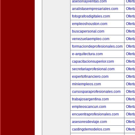
asesoriayventas.com
Ofert
analistasempresariales.com
Ofert
fotografosdigitales.com
Ofert
empleoshouston.com
Ofert
buscapersonal.com
Ofert
venezuelaempleo.com
Ofert
formaciondeprofesionales.com
Ofert
e-arquitectura.com
Ofert
capacitacionsuperior.com
Ofert
secretariaprofesional.com
Ofert
expertofinanciero.com
Ofert
miniempleos.com
Ofert
cursosparaprofesionales.com
Ofert
trabajosargentina.com
Ofert
empleoscancun.com
Ofert
encuentraprofesionales.com
Ofert
asesoresdeviaje.com
Ofert
castingdemodelos.com
Ofert