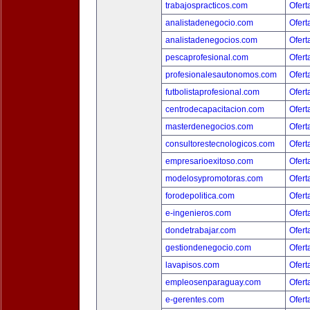
trabajospracticos.com
Ofert
analistadenegocio.com
Ofert
analistadenegocios.com
Ofert
pescaprofesional.com
Ofert
profesionalesautonomos.com
Ofert
futbolistaprofesional.com
Ofert
centrodecapacitacion.com
Ofert
masterdenegocios.com
Ofert
consultorestecnologicos.com
Ofert
empresarioexitoso.com
Ofert
modelosypromotoras.com
Ofert
forodepolitica.com
Ofert
e-ingenieros.com
Ofert
dondetrabajar.com
Ofert
gestiondenegocio.com
Ofert
lavapisos.com
Ofert
empleosenparaguay.com
Ofert
e-gerentes.com
Ofert