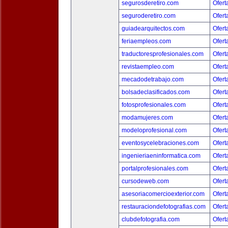
segurosderetiro.com
Ofert
seguroderetiro.com
Ofert
guiadearquitectos.com
Ofert
feriaempleos.com
Ofert
traductoresprofesionales.com
Ofert
revistaempleo.com
Ofert
mecadodetrabajo.com
Ofert
bolsadeclasificados.com
Ofert
fotosprofesionales.com
Ofert
modamujeres.com
Ofert
modeloprofesional.com
Ofert
eventosycelebraciones.com
Ofert
ingenieriaeninformatica.com
Ofert
portalprofesionales.com
Ofert
cursodeweb.com
Ofert
asesoriacomercioexterior.com
Ofert
restauraciondefotografias.com
Ofert
clubdefotografia.com
Ofert