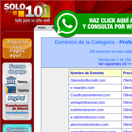
Dominios de la Categoría -
Prof
169 dominios en esta categ
Mostrando 1 de 150
Ver siguientes 19 >>
Nombre de Dominio
Prec
OperadorBursatil.com
Ofert
e-maestro.com
Ofert
ClasificadosInternet.com
Ofert
ventaprofesional.com
Ofert
eadministracion.com
Ofert
e-administracion.com
Ofert
atenciondeclientes.com
Ofert