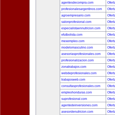
agentesdecompra.com
Ofert
profesionalesargentinos.com
Ofert
agroempresario.com
Ofert
salonprofesional.com
Ofert
especialistaennutricion.com
Ofert
efutbolista.com
Ofert
mexempleo.com
Ofert
modelomasculino.com
Ofert
asesoriasprofesionales.com
Ofert
profesionalizacion.com
Ofert
zonatrabajos.com
Ofert
webdeprofesionales.com
Ofert
trabajosweb.com
Ofert
consultasprofesionales.com
Ofert
empleohonduras.com
Ofert
suprofesional.com
Ofert
agentedeinversiones.com
Ofert
asesordenutricion.com
Ofert